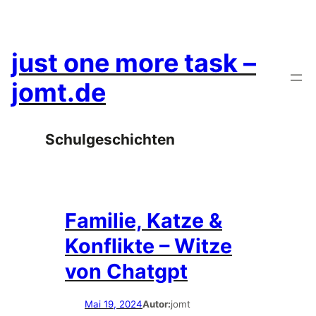
Zum
Inhalt
springen
just one more task –
jomt.de
Schulgeschichten
Familie, Katze &
Konflikte – Witze
von Chatgpt
Mai 19, 2024
Autor:
jomt