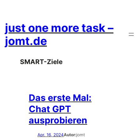
Zum
Inhalt
springen
just one more task –
jomt.de
SMART-Ziele
Das erste Mal:
Chat GPT
ausprobieren
Apr. 16, 2024
Autor:
jomt