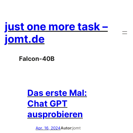
Zum
Inhalt
springen
just one more task –
jomt.de
Falcon-40B
Das erste Mal:
Chat GPT
ausprobieren
Apr. 16, 2024
Autor:
jomt