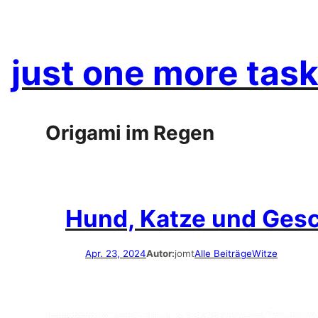
Zum
Inhalt
springen
just one more task
Origami im Regen
Hund, Katze und Ges
Apr. 23, 2024
Autor:
jomt
Alle Beiträge
Witze