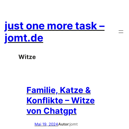
Zum
Inhalt
springen
just one more task –
jomt.de
Witze
Familie, Katze &
Konflikte – Witze
von Chatgpt
Mai 19, 2024
Autor:
jomt