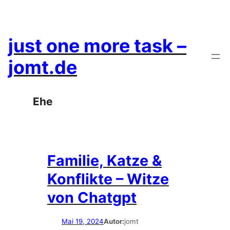
Zum
Inhalt
springen
just one more task –
jomt.de
Ehe
Familie, Katze &
Konflikte – Witze
von Chatgpt
Mai 19, 2024
Autor:
jomt