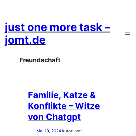
Zum
Inhalt
springen
just one more task –
jomt.de
Freundschaft
Familie, Katze &
Konflikte – Witze
von Chatgpt
Mai 19, 2024
Autor:
jomt