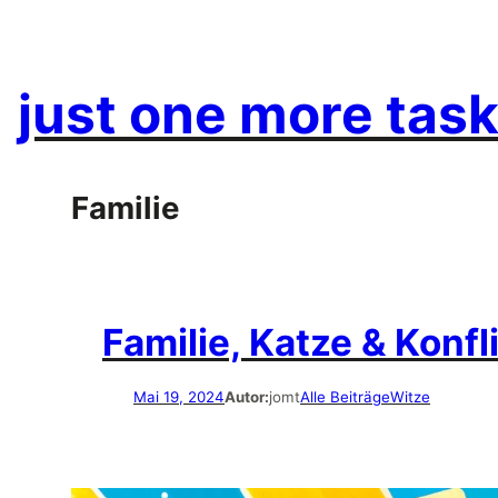
Zum
Inhalt
springen
just one more task
Familie
Familie, Katze & Konfl
Mai 19, 2024
Autor:
jomt
Alle Beiträge
Witze