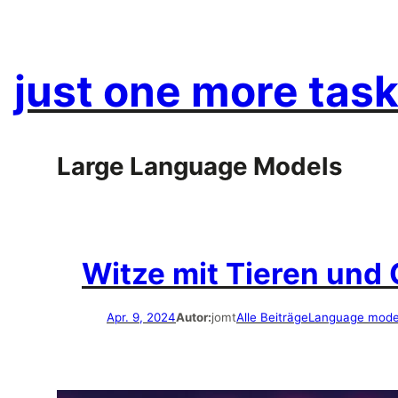
Zum
Inhalt
springen
just one more task
Large Language Models
Witze mit Tieren und 
Apr. 9, 2024
Autor:
jomt
Alle Beiträge
Language mode