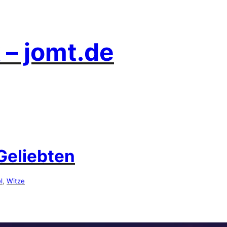
 – jomt.de
Geliebten
l
, 
Witze