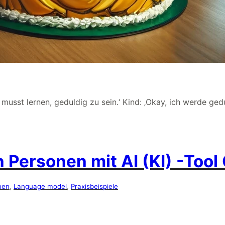
usst lernen, geduldig zu sein.‘ Kind: ‚Okay, ich werde gedul
Personen mit AI (KI) -Tool
men
, 
Language model
, 
Praxisbeispiele