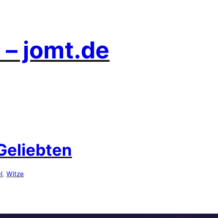
 – jomt.de
Geliebten
l
, 
Witze