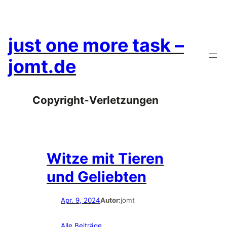
Zum
Inhalt
springen
just one more task –
jomt.de
Copyright-Verletzungen
Witze mit Tieren
und Geliebten
Apr. 9, 2024
Autor:
jomt
Alle Beiträge