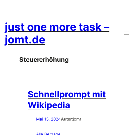
Zum
Inhalt
springen
just one more task –
jomt.de
Steuererhöhung
Schnellprompt mit
Wikipedia
Mai 13, 2024
Autor:
jomt
Alle Beiträge