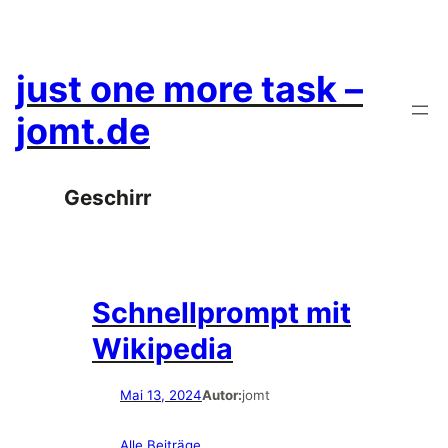
Zum
Inhalt
springen
just one more task –
jomt.de
Geschirr
Schnellprompt mit
Wikipedia
Mai 13, 2024
Autor:
jomt
Alle Beiträge