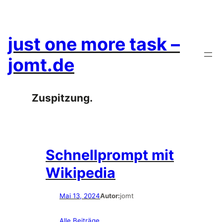
Zum
Inhalt
springen
just one more task –
jomt.de
Zuspitzung.
Schnellprompt mit
Wikipedia
Mai 13, 2024
Autor:
jomt
Alle Beiträge