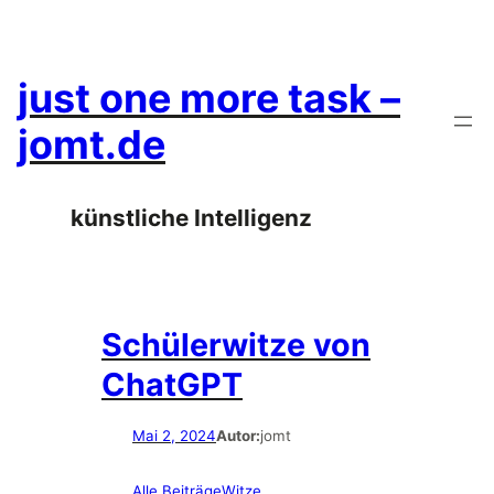
Zum
Inhalt
springen
just one more task –
jomt.de
künstliche Intelligenz
Schülerwitze von
ChatGPT
Mai 2, 2024
Autor:
jomt
Alle Beiträge
Witze