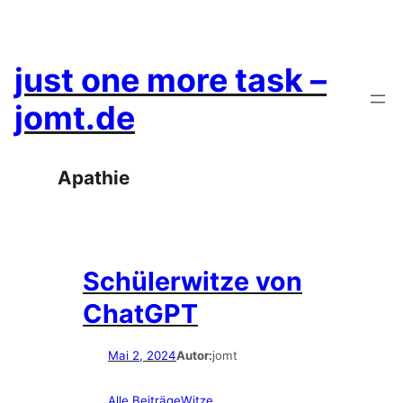
Zum
Inhalt
springen
just one more task –
jomt.de
Apathie
Schülerwitze von
ChatGPT
Mai 2, 2024
Autor:
jomt
Alle Beiträge
Witze