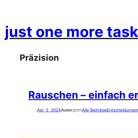
Zum
Inhalt
springen
just one more task
Präzision
Rauschen – einfach er
Apr. 5, 2024
Autor:
jomt
Alle Beiträge
Entscheidunge