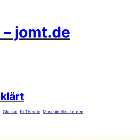
 – jomt.de
klärt
n
, 
Glossar
, 
Ki Theorie
, 
Maschinelles Lernen