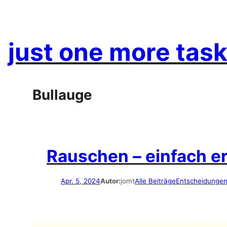
Zum
Inhalt
springen
just one more task
Bullauge
Rauschen – einfach er
Apr. 5, 2024
Autor:
jomt
Alle Beiträge
Entscheidunge