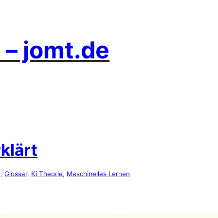
 – jomt.de
klärt
n
, 
Glossar
, 
Ki Theorie
, 
Maschinelles Lernen