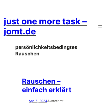
Zum
Inhalt
springen
just one more task –
jomt.de
persönlichkeitsbedingtes
Rauschen
Rauschen –
einfach erklärt
Apr. 5, 2024
Autor:
jomt