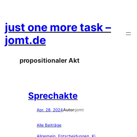
Zum
Inhalt
springen
just one more task –
jomt.de
propositionaler Akt
Sprechakte
Apr. 28, 2024
Autor:
jomt
Alle Beiträge
Allgemein
, 
Entscheidungen
, 
Ki