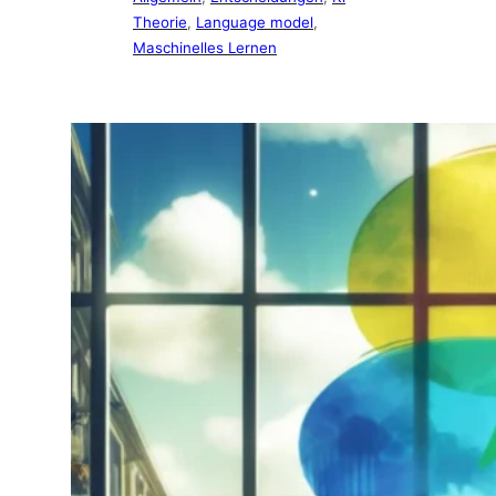
Theorie
, 
Language model
, 
Maschinelles Lernen