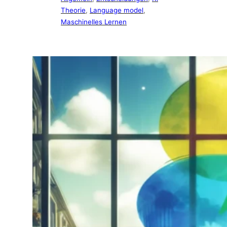
Theorie
, 
Language model
, 
Maschinelles Lernen