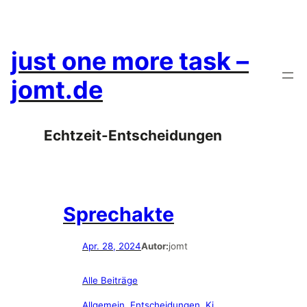
Zum
Inhalt
springen
just one more task –
jomt.de
Echtzeit-Entscheidungen
Sprechakte
Apr. 28, 2024
Autor:
jomt
Alle Beiträge
Allgemein
, 
Entscheidungen
, 
Ki