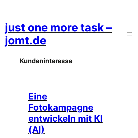
Zum
Inhalt
springen
just one more task –
jomt.de
Kundeninteresse
Eine
Fotokampagne
entwickeln mit KI
(AI)