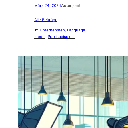
März 24, 2024
Autor:
jomt
Alle Beiträge
im Unternehmen
, 
Language
model
, 
Praxisbeispiele