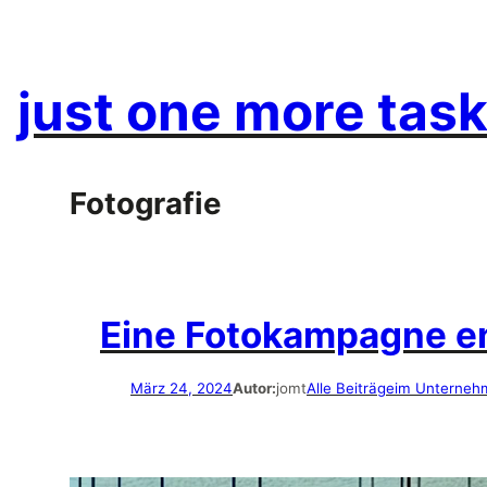
Zum
Inhalt
springen
just one more task
Fotografie
Eine Fotokampagne ent
März 24, 2024
Autor:
jomt
Alle Beiträge
im Unterneh