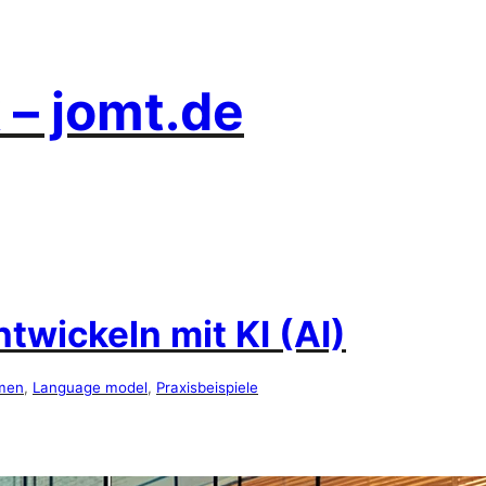
 – jomt.de
wickeln mit KI (AI)
men
, 
Language model
, 
Praxisbeispiele