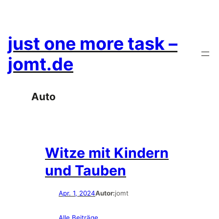
Zum
Inhalt
springen
just one more task –
jomt.de
Auto
Witze mit Kindern
und Tauben
Apr. 1, 2024
Autor:
jomt
Alle Beiträge