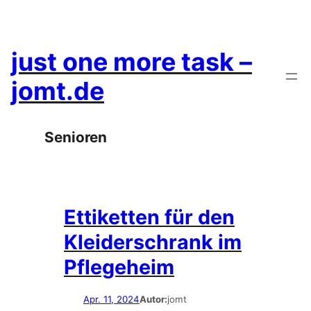
Zum
Inhalt
springen
just one more task –
jomt.de
Senioren
Ettiketten für den
Kleiderschrank im
Pflegeheim
Apr. 11, 2024
Autor:
jomt