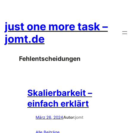
Zum
Inhalt
springen
just one more task –
jomt.de
Fehlentscheidungen
Skalierbarkeit –
einfach erklärt
März 26, 2024
Autor:
jomt
Alle Beiträge